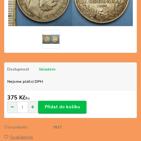
Dostupnost
Skladem
Nejsme plátci DPH
375 Kč
/
ks
Přidat do košíku
Číslo produktu:
7627
Do oblíbených