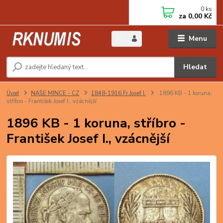
0
ks
za
0,00 Kč
Menu
Hledat
Úvod
NAŠE MINCE - CZ
1848-1916 Fr.Josef I.
1896 KB - 1 koruna,
stříbro - František Josef I., vzácnější
1896 KB - 1 koruna, stříbro -
František Josef I., vzácnější