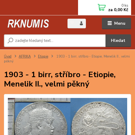
0
ks
za
0,00 Kč
Menu
Hledat
Úvod
AFRIKA
Etiopie
1903 - 1 birr, stříbro - Etiopie, Menelik II., velmi
pěkný
1903 - 1 birr, stříbro - Etiopie,
Menelik II., velmi pěkný