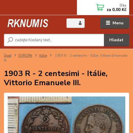
0
ks
za
0,00 Kč
Menu
Hledat
Úvod
EVROPA
Itálie
1903 R - 2 centesimi - Itálie, Vittorio Emanuele
III.
1903 R - 2 centesimi - Itálie,
Vittorio Emanuele III.