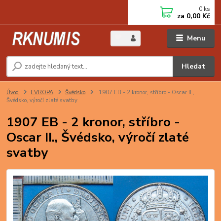
0
ks
za
0,00 Kč
Menu
Hledat
Úvod
EVROPA
Švédsko
1907 EB - 2 kronor, stříbro - Oscar II.,
Švédsko, výročí zlaté svatby
1907 EB - 2 kronor, stříbro -
Oscar II., Švédsko, výročí zlaté
svatby