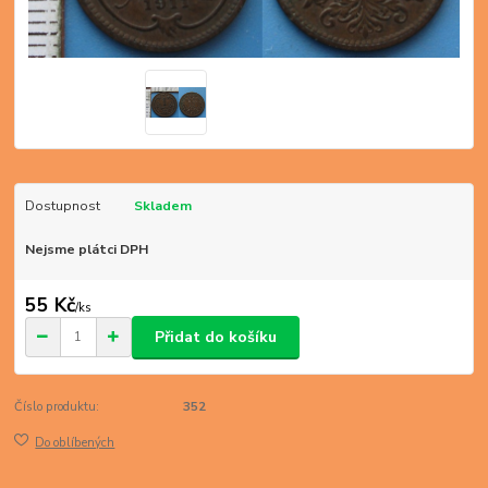
Dostupnost
Skladem
Nejsme plátci DPH
55 Kč
/
ks
Přidat do košíku
Číslo produktu:
352
Do oblíbených