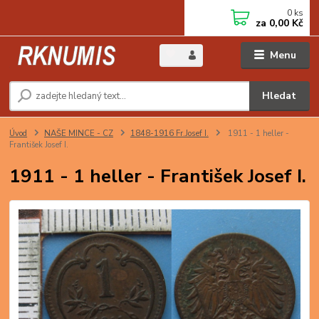
0
ks
za
0,00 Kč
Menu
Hledat
Úvod
NAŠE MINCE - CZ
1848-1916 Fr.Josef I.
1911 - 1 heller -
František Josef I.
1911 - 1 heller - František Josef I.