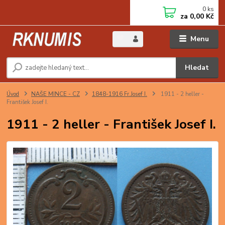
0
ks
za
0,00 Kč
Menu
Hledat
Úvod
NAŠE MINCE - CZ
1848-1916 Fr.Josef I.
1911 - 2 heller -
František Josef I.
1911 - 2 heller - František Josef I.