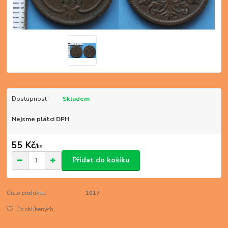
Dostupnost
Skladem
Nejsme plátci DPH
55 Kč
/
ks
Přidat do košíku
Číslo produktu:
1017
Do oblíbených