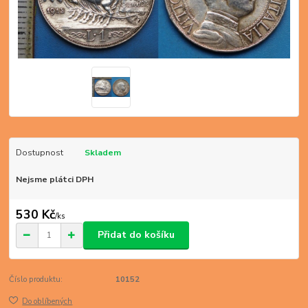
Dostupnost
Skladem
Nejsme plátci DPH
530 Kč
/
ks
Přidat do košíku
Číslo produktu:
10152
Do oblíbených