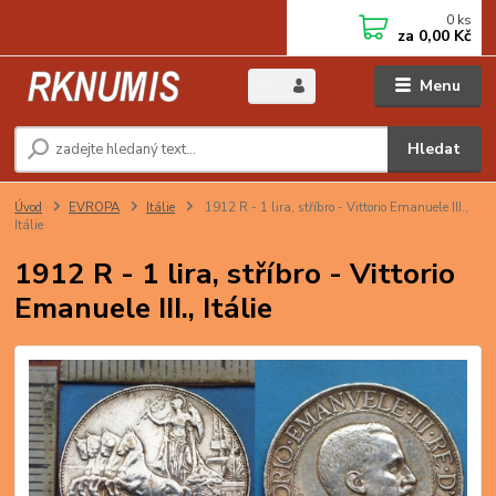
0
ks
za
0,00 Kč
Menu
Hledat
Úvod
EVROPA
Itálie
1912 R - 1 lira, stříbro - Vittorio Emanuele III.,
Itálie
1912 R - 1 lira, stříbro - Vittorio
Emanuele III., Itálie