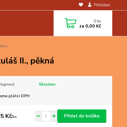
Přihlášení
0
ks
za
0,00 Kč
pěkná
láš II., pěkná
tupnost
Skladem
sme plátci DPH
5 Kč
Přidat do košíku
/
ks