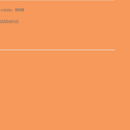
roduktu:
9008
oblíbených