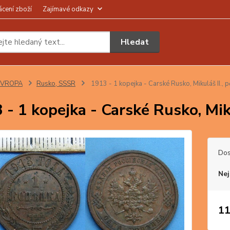
ácení zboží
Zajímavé odkazy
Hledat
EVROPA
Rusko, SSSR
1913 - 1 kopejka - Carské Rusko, Mikuláš II., 
 - 1 kopejka - Carské Rusko, Miku
Dos
Nej
11