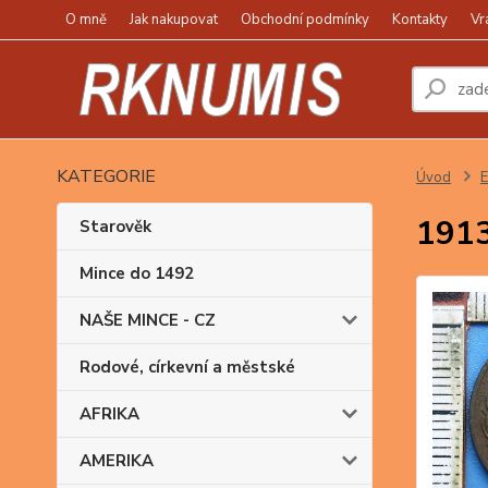
O mně
Jak nakupovat
Obchodní podmínky
Kontakty
Vr
KATEGORIE
Úvod
1913
Starověk
Mince do 1492
NAŠE MINCE - CZ
Rodové, církevní a městské
AFRIKA
AMERIKA