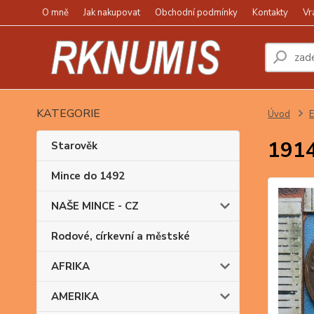
O mně
Jak nakupovat
Obchodní podmínky
Kontakty
Vr
KATEGORIE
Úvod
1914
Starověk
Mince do 1492
NAŠE MINCE - CZ
Rodové, církevní a městské
AFRIKA
AMERIKA