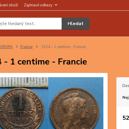
ácení zboží
Zajímavé odkazy
Hledat
EVROPA
Francie
1914 - 1 centime - Francie
 - 1 centime - Francie
Dos
Nej
52