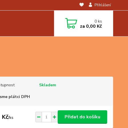
Přihlášení
0
ks
za
0,00 Kč
tupnost
Skladem
sme plátci DPH
 Kč
Přidat do košíku
/
ks