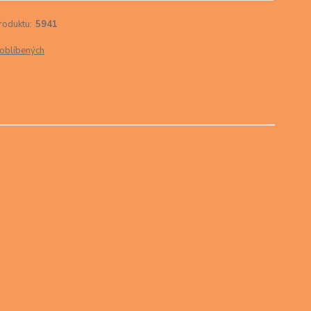
roduktu:
5941
oblíbených