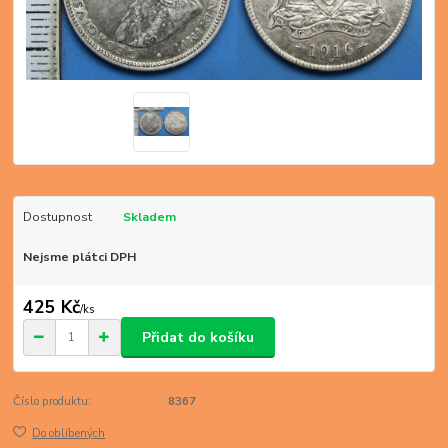
Dostupnost
Skladem
Nejsme plátci DPH
425 Kč
/
ks
Přidat do košíku
Číslo produktu:
8367
Do oblíbených