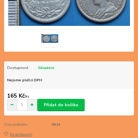
Dostupnost
Skladem
Nejsme plátci DPH
165 Kč
/
ks
Přidat do košíku
Číslo produktu:
8624
Do oblíbených