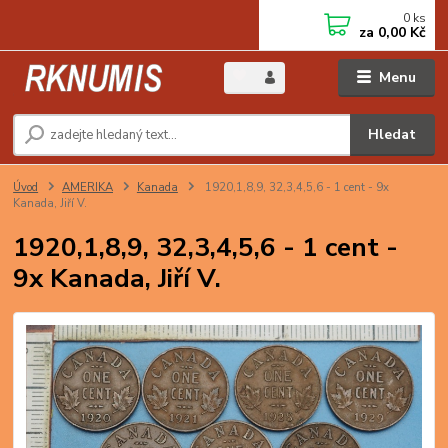
0
ks
za
0,00 Kč
Menu
Hledat
Úvod
AMERIKA
Kanada
1920,1,8,9, 32,3,4,5,6 - 1 cent - 9x
Kanada, Jiří V.
1920,1,8,9, 32,3,4,5,6 - 1 cent -
9x Kanada, Jiří V.