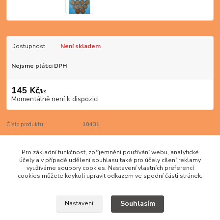
Dostupnost
Není skladem
Nejsme plátci DPH
145 Kč
/
ks
Momentálně není k dispozici
Číslo produktu:
10431
Do oblíbených
Pro základní funkčnost, zpříjemnění používání webu, analytické
účely a v případě udělení souhlasu také pro účely cílení reklamy
Zboží zařazeno v kategoriích
využíváme soubory cookies. Nastavení vlastních preferencí
cookies můžete kdykoli upravit odkazem ve spodní části stránek.
AMERIKA
Kanada
Souhlasím
Nastavení