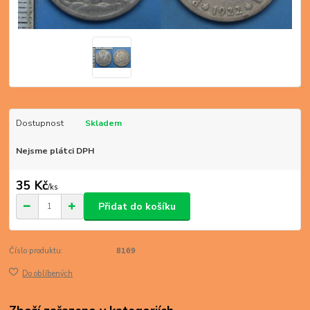
Dostupnost
Skladem
Nejsme plátci DPH
35 Kč
/
ks
Přidat do košíku
Číslo produktu:
8169
Do oblíbených