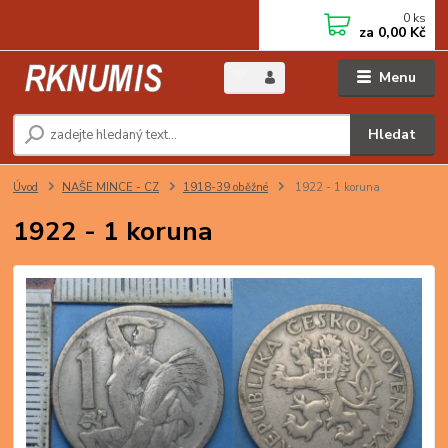
0
ks
za
0,00 Kč
Menu
Hledat
Úvod
NAŠE MINCE - CZ
1918-39 oběžné
1922 - 1 koruna
1922 - 1 koruna