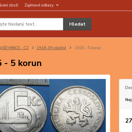
ácení zboží
Zajímavé odkazy
Hledat
AŠE MINCE - CZ
1918-39 oběžné
1925 - 5 korun
 - 5 korun
Dos
Nej
27