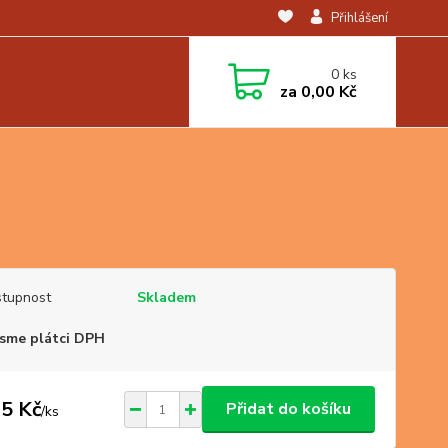
Přihlášení
0
ks
za
0,00 Kč
tupnost
Skladem
sme plátci DPH
5 Kč
Přidat do košíku
/
ks