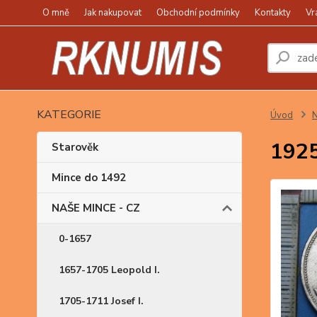
O mně
Jak nakupovat
Obchodní podmínky
Kontakty
Vr
KATEGORIE
Úvod
N
1925
Starověk
Mince do 1492
NAŠE MINCE - CZ
0-1657
1657-1705 Leopold I.
1705-1711 Josef I.