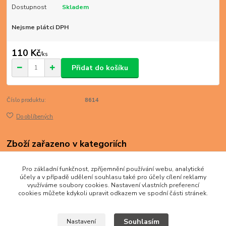
Dostupnost
Skladem
Nejsme plátci DPH
110 Kč
/
ks
Přidat do košíku
Číslo produktu:
8614
Do oblíbených
Zboží zařazeno v kategoriích
EVROPA
Pro základní funkčnost, zpříjemnění používání webu, analytické
Německo
účely a v případě udělení souhlasu také pro účely cílení reklamy
využíváme soubory cookies. Nastavení vlastních preferencí
cookies můžete kdykoli upravit odkazem ve spodní části stránek.
Souhlasím
Nastavení