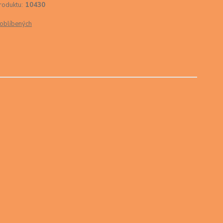
roduktu:
10430
oblíbených