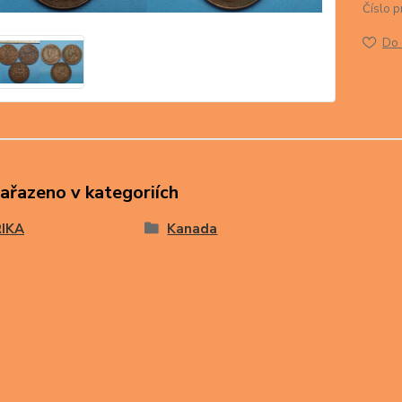
Číslo p
Do 
zařazeno v kategoriích
IKA
Kanada