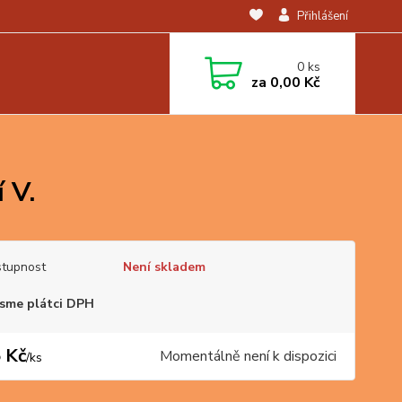
Přihlášení
0
ks
za
0,00 Kč
 V.
tupnost
Není skladem
sme plátci DPH
 Kč
Momentálně není k dispozici
/
ks