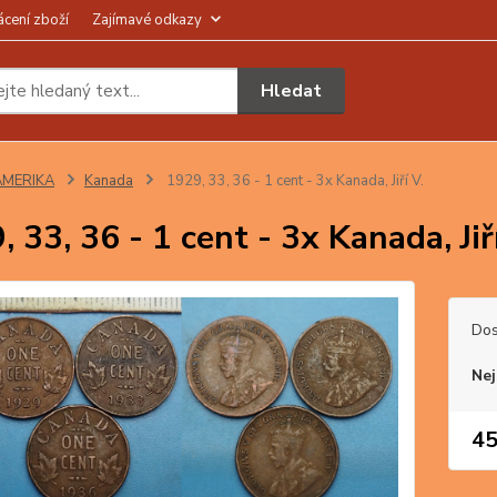
ácení zboží
Zajímavé odkazy
Hledat
AMERIKA
Kanada
1929, 33, 36 - 1 cent - 3x Kanada, Jiří V.
 33, 36 - 1 cent - 3x Kanada, Jiří
Dos
Nej
45