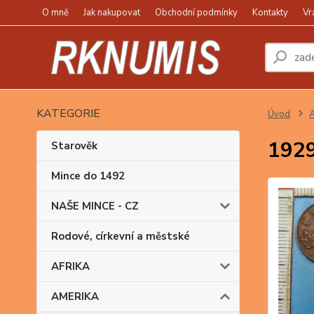
O mně
Jak nakupovat
Obchodní podmínky
Kontakty
Vr
KATEGORIE
Úvod
1929,
Starověk
Mince do 1492
NAŠE MINCE - CZ
Rodové, církevní a městské
AFRIKA
AMERIKA