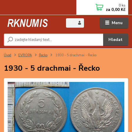
0
ks
za
0,00 Kč
Menu
Hledat
Úvod
EVROPA
Řecko
1930 - 5 drachmai - Řecko
1930 - 5 drachmai - Řecko