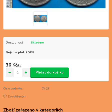
Dostupnost
Skladem
Nejsme plátci DPH
36 Kč
/
ks
Přidat do košíku
Číslo produktu:
7403
Do oblíbených
Zboží zařazeno v kategoriích