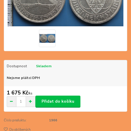
Dostupnost
Skladem
Nejsme plátci DPH
1 675 Kč
/
ks
Přidat do košíku
Číslo produktu:
1966
Do oblíbených