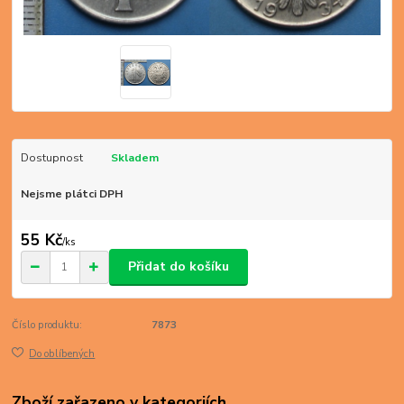
Dostupnost
Skladem
Nejsme plátci DPH
55 Kč
/
ks
Přidat do košíku
Číslo produktu:
7873
Do oblíbených
Zboží zařazeno v kategoriích