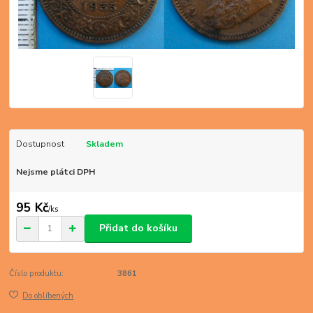
Dostupnost
Skladem
Nejsme plátci DPH
95 Kč
/
ks
Přidat do košíku
Číslo produktu:
3861
Do oblíbených