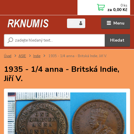
0
ks
za
0,00 Kč
Menu
Hledat
Úvod
ASIE
Indie
1935 - 1/4 anna - Britská Indie, Jiří V.
1935 - 1/4 anna - Britská Indie,
Jiří V.