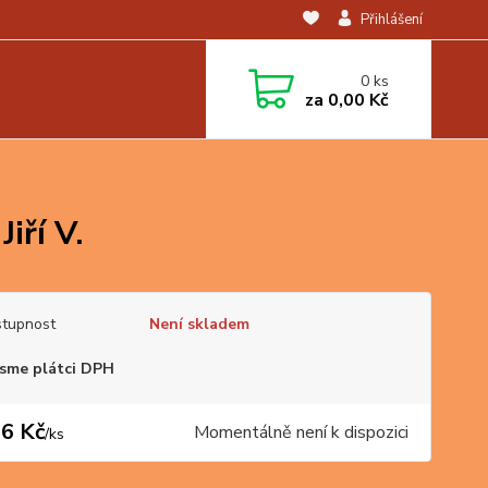
Přihlášení
0
ks
za
0,00 Kč
iří V.
tupnost
Není skladem
sme plátci DPH
6 Kč
Momentálně není k dispozici
/
ks