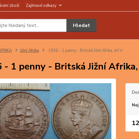
ácení zboží
Zajímavé odkazy
Hledat
AFRIKA
Jižní Afrika
1936 - 1 penny - Britská Jižní Afrika, Jiří V.
- 1 penny - Britská Jižní Afrika, J
Dos
Nej
12