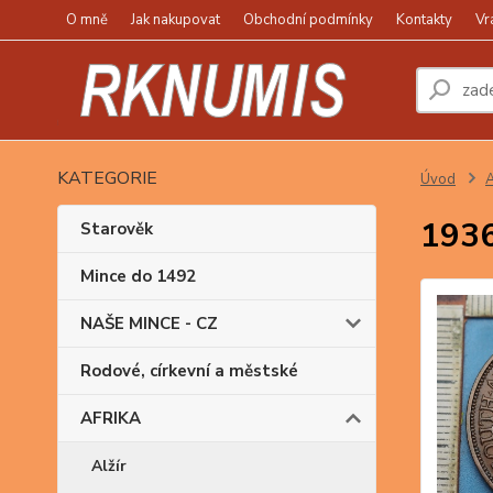
O mně
Jak nakupovat
Obchodní podmínky
Kontakty
Vr
KATEGORIE
Úvod
1936 
Starověk
Mince do 1492
NAŠE MINCE - CZ
Rodové, církevní a městské
AFRIKA
Alžír