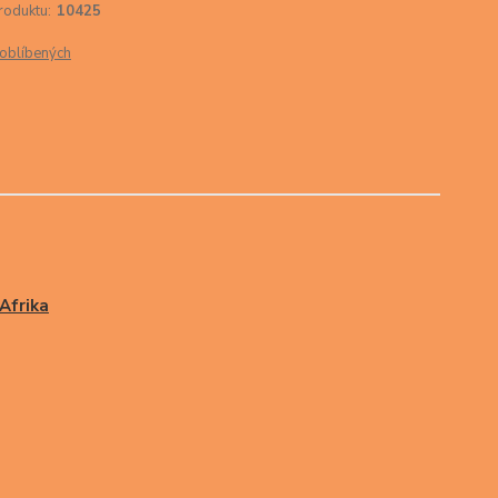
roduktu:
10425
oblíbených
 Afrika