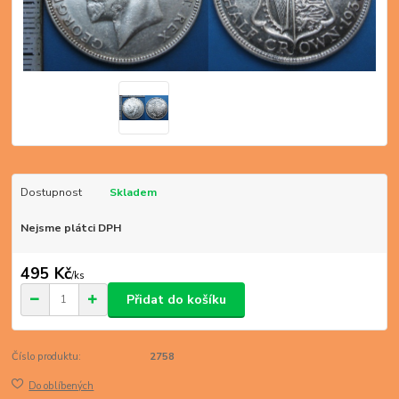
Dostupnost
Skladem
Nejsme plátci DPH
495 Kč
/
ks
Přidat do košíku
Číslo produktu:
2758
Do oblíbených