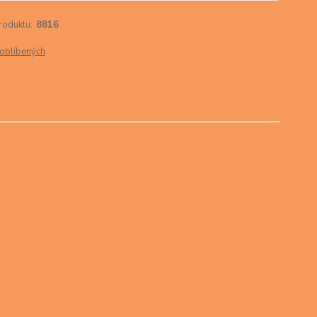
roduktu:
8816
oblíbených