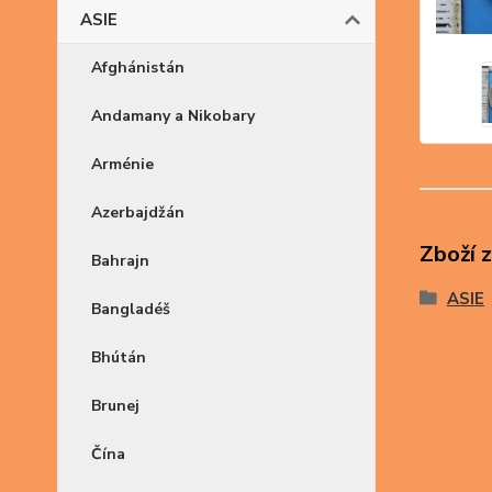
ASIE
Afghánistán
Andamany a Nikobary
Arménie
Azerbajdžán
Zboží 
Bahrajn
ASIE
Bangladéš
Bhútán
Brunej
Čína