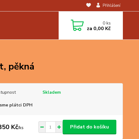
Přihlášení
0
ks
za
0,00 Kč
et, pěkná
tupnost
Skladem
sme plátci DPH
350 Kč
Přidat do košíku
/
ks