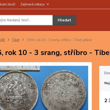
ácení zboží
Zajímavé odkazy
Hledat
SIE
Tibet
1936, rok 10 - 3 srang, stříbro - Tibet, pěkná
, rok 10 - 3 srang, stříbro - Tib
Dos
Nej
2 