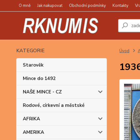
O mně
Jak nakupovat
Obchodní podmínky
Kontakty
Vr
KATEGORIE
Úvod
A
1936
Starověk
Mince do 1492
NAŠE MINCE - CZ
Rodové, církevní a městské
AFRIKA
AMERIKA