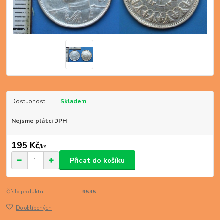
Dostupnost
Skladem
Nejsme plátci DPH
195 Kč
/
ks
Přidat do košíku
Číslo produktu:
9545
Do oblíbených