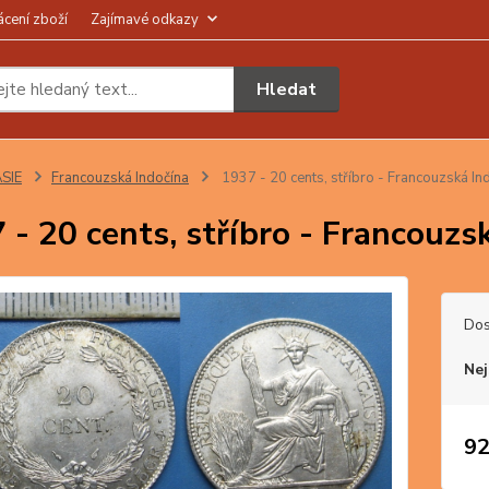
ácení zboží
Zajímavé odkazy
Hledat
SIE
Francouzská Indočína
1937 - 20 cents, stříbro - Francouzská In
 - 20 cents, stříbro - Francouzs
Dos
Nej
92