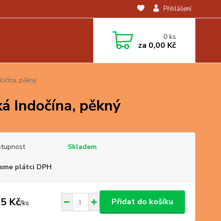
Přihlášení
0
ks
za
0,00 Kč
dočína, pěkný
ká Indočína, pěkný
tupnost
Skladem
sme plátci DPH
5 Kč
Přidat do košíku
/
ks