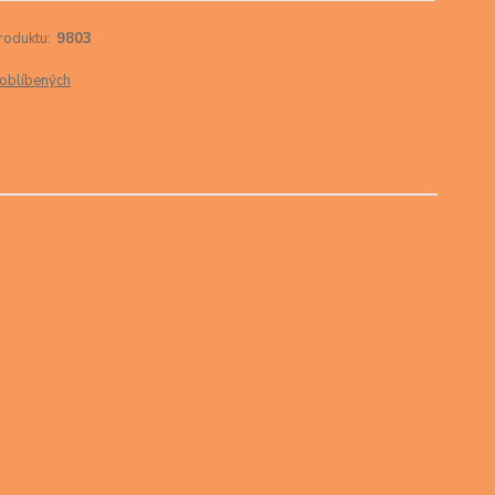
roduktu:
9803
oblíbených