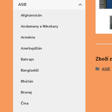
ASIE
Afghánistán
Andamany a Nikobary
Arménie
Azerbajdžán
Zboží 
Bahrajn
ASIE
Bangladéš
Bhútán
Brunej
Čína