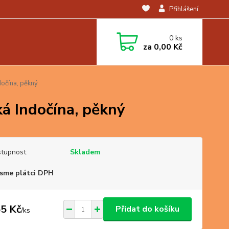
Přihlášení
0
ks
za
0,00 Kč
dočína, pěkný
ká Indočína, pěkný
tupnost
Skladem
sme plátci DPH
5 Kč
Přidat do košíku
/
ks