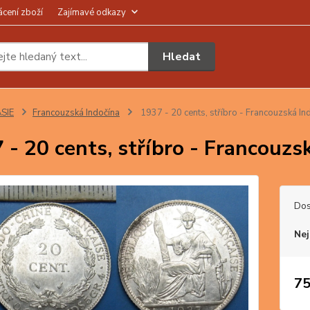
ácení zboží
Zajímavé odkazy
Hledat
SIE
Francouzská Indočína
1937 - 20 cents, stříbro - Francouzská In
 - 20 cents, stříbro - Francouzs
Dos
Nej
75