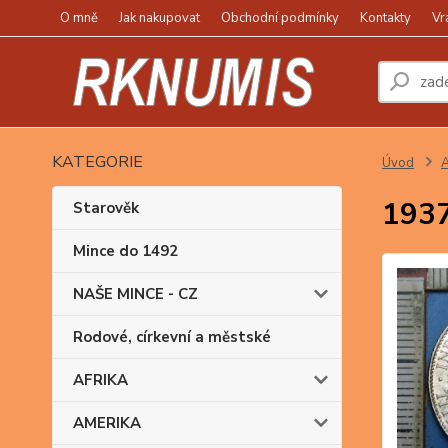
O mně
Jak nakupovat
Obchodní podmínky
Kontakty
Vr
KATEGORIE
Úvod
A
1937
Starověk
Mince do 1492
NAŠE MINCE - CZ
Rodové, církevní a městské
AFRIKA
AMERIKA