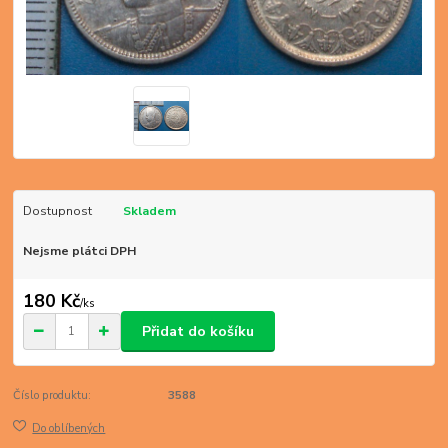
Dostupnost
Skladem
Nejsme plátci DPH
180 Kč
/
ks
Přidat do košíku
Číslo produktu:
3588
Do oblíbených