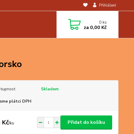
Přihlášení
0
ks
za
0,00 Kč
orsko
tupnost
Skladem
sme plátci DPH
 Kč
Přidat do košíku
/
ks