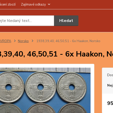
ácení zboží
Zajímavé odkazy
Hledat
EVROPA
Norsko
1938,39,40, 46,50,51 - 6x Haakon, Norsko
,39,40, 46,50,51 - 6x Haakon, N
Dos
Nej
95