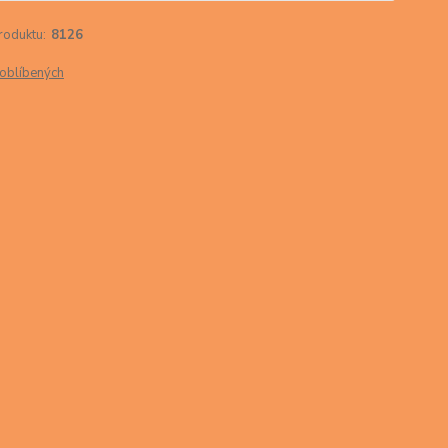
roduktu:
8126
oblíbených