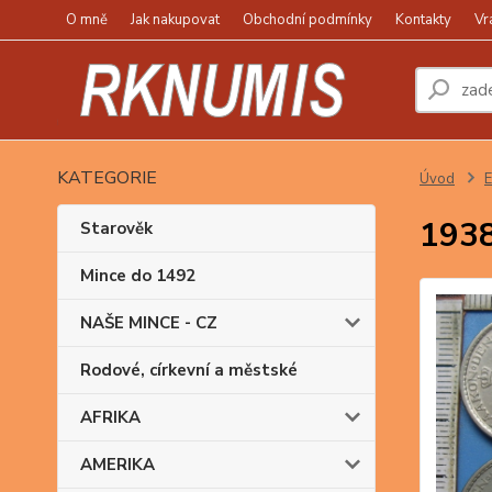
O mně
Jak nakupovat
Obchodní podmínky
Kontakty
Vr
KATEGORIE
Úvod
1938
Starověk
Mince do 1492
NAŠE MINCE - CZ
Rodové, církevní a městské
AFRIKA
AMERIKA