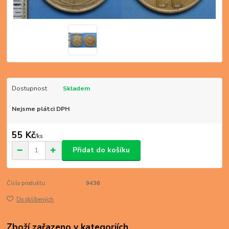
Dostupnost
Skladem
Nejsme plátci DPH
55 Kč
/
ks
Přidat do košíku
Číslo produktu:
9436
Do oblíbených
Zboží zařazeno v kategoriích