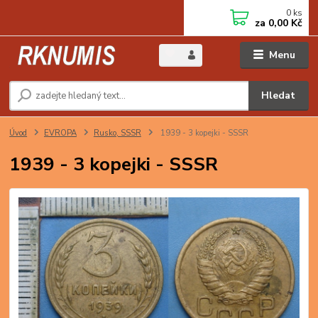
0
ks
za
0,00 Kč
Menu
Hledat
Úvod
EVROPA
Rusko, SSSR
1939 - 3 kopejki - SSSR
1939 - 3 kopejki - SSSR