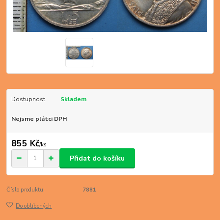
Dostupnost
Skladem
Nejsme plátci DPH
855 Kč
/
ks
Přidat do košíku
Číslo produktu:
7881
Do oblíbených