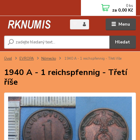
0
ks
za
0,00 Kč
Menu
Hledat
Úvod
EVROPA
Německo
1940 A - 1 reichspfennig - Třetí říše
1940 A - 1 reichspfennig - Třetí
říše