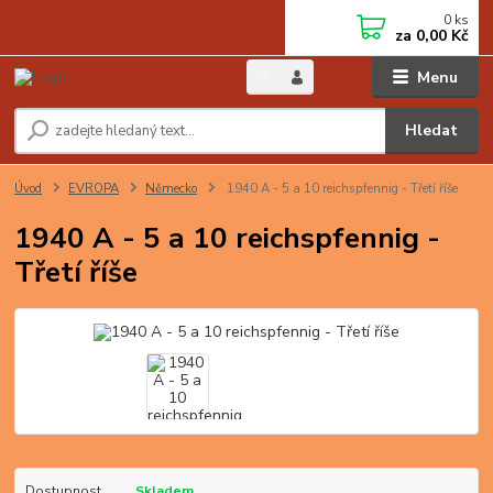
0
ks
za
0,00 Kč
Menu
Hledat
Úvod
EVROPA
Německo
1940 A - 5 a 10 reichspfennig - Třetí říše
1940 A - 5 a 10 reichspfennig -
Třetí říše
Dostupnost
Skladem