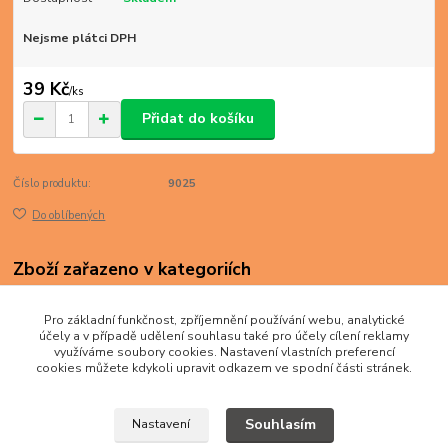
Nejsme plátci DPH
39 Kč
/
ks
Přidat do košíku
Číslo produktu:
9025
Do oblíbených
Zboží zařazeno v kategoriích
EVROPA
Pro základní funkčnost, zpříjemnění používání webu, analytické
Německo
účely a v případě udělení souhlasu také pro účely cílení reklamy
využíváme soubory cookies. Nastavení vlastních preferencí
cookies můžete kdykoli upravit odkazem ve spodní části stránek.
Souhlasím
Nastavení