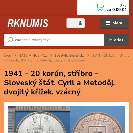
0
ks
za
0,00 Kč
Menu
Hledat
Úvod
NAŠE MINCE - CZ
1939-45 Slovensko
1941 - 20 korún, stříbro
- Sloveský štát, Cyril a Metoděj, dvojitý křížek, vzácný
1941 - 20 korún, stříbro -
Sloveský štát, Cyril a Metoděj,
dvojitý křížek, vzácný