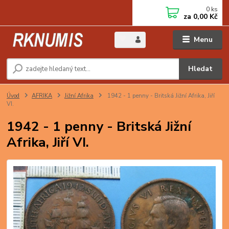
0
ks
za
0,00 Kč
Menu
Hledat
Úvod
AFRIKA
Jižní Afrika
1942 - 1 penny - Britská Jižní Afrika, Jiří
VI.
1942 - 1 penny - Britská Jižní
Afrika, Jiří VI.