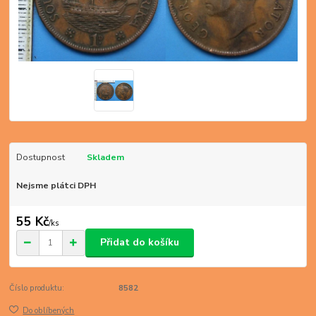
Dostupnost
Skladem
Nejsme plátci DPH
55 Kč
/
ks
Přidat do košíku
Číslo produktu:
8582
Do oblíbených