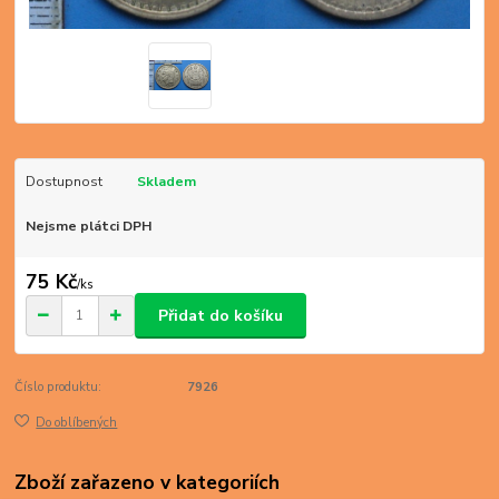
Dostupnost
Skladem
Nejsme plátci DPH
75 Kč
/
ks
Přidat do košíku
Číslo produktu:
7926
Do oblíbených
Zboží zařazeno v kategoriích