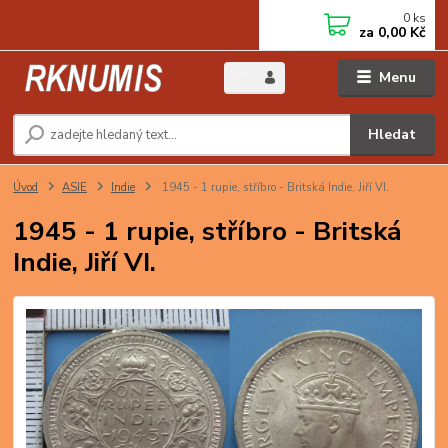
0
ks
za
0,00 Kč
Menu
Hledat
Úvod
ASIE
Indie
1945 - 1 rupie, stříbro - Britská Indie, Jiří VI.
1945 - 1 rupie, stříbro - Britská
Indie, Jiří VI.