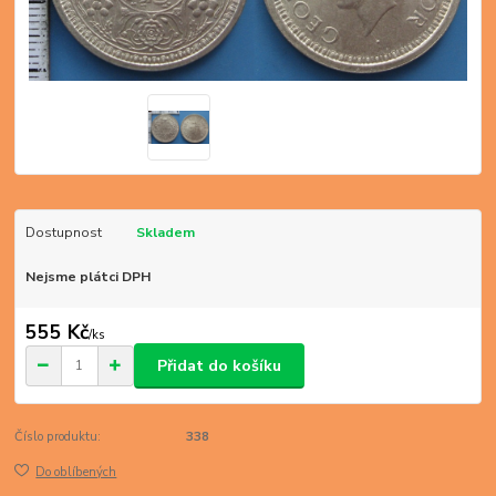
Dostupnost
Skladem
Nejsme plátci DPH
555 Kč
/
ks
Přidat do košíku
Číslo produktu:
338
Do oblíbených