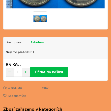
Dostupnost
Skladem
Nejsme plátci DPH
85 Kč
/
ks
Přidat do košíku
Číslo produktu:
6967
Do oblíbených
Zboží zařazeno v kategoriích