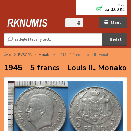
0
ks
za
0,00 Kč
Menu
Hledat
Úvod
EVROPA
Monako
1945 - 5 francs - Louis II., Monako
1945 - 5 francs - Louis II., Monako