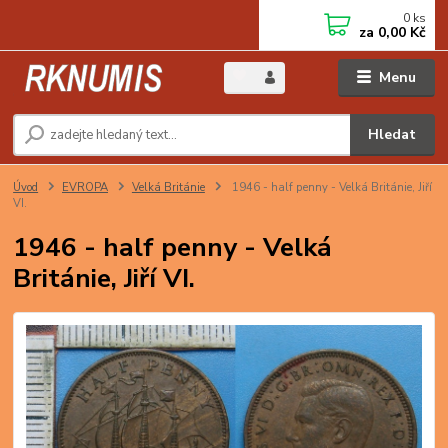
0
ks
za
0,00 Kč
Menu
Hledat
Úvod
EVROPA
Velká Británie
1946 - half penny - Velká Británie, Jiří
VI.
1946 - half penny - Velká
Británie, Jiří VI.