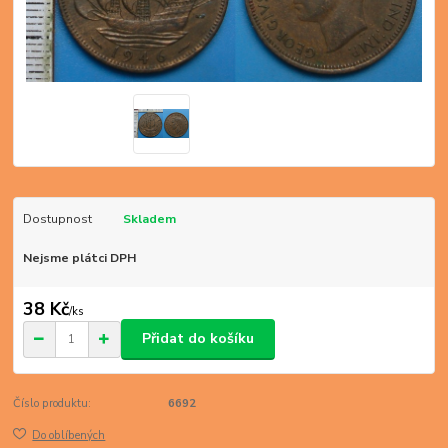
Dostupnost
Skladem
Nejsme plátci DPH
38 Kč
/
ks
Přidat do košíku
Číslo produktu:
6692
Do oblíbených