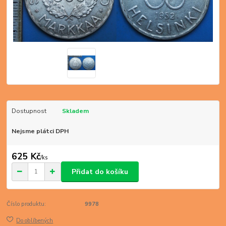
Dostupnost
Skladem
Nejsme plátci DPH
625 Kč
/
ks
Přidat do košíku
Číslo produktu:
9978
Do oblíbených