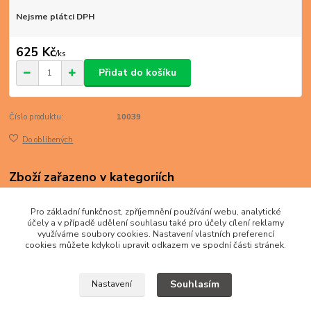
Nejsme plátci DPH
625 Kč
/
ks
Přidat do košíku
Číslo produktu:
10039
Do oblíbených
Zboží zařazeno v kategoriích
BANKOVKY
Pro základní funkčnost, zpříjemnění používání webu, analytické
NAŠE
účely a v případě udělení souhlasu také pro účely cílení reklamy
využíváme soubory cookies. Nastavení vlastních preferencí
cookies můžete kdykoli upravit odkazem ve spodní části stránek.
Souhlasím
Nastavení