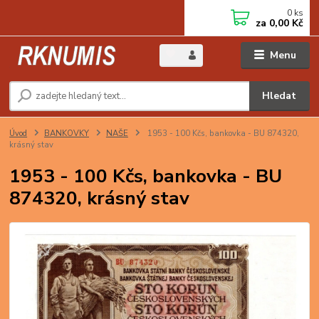
0
ks
za
0,00 Kč
Menu
Hledat
Úvod
BANKOVKY
NAŠE
1953 - 100 Kčs, bankovka - BU 874320,
krásný stav
1953 - 100 Kčs, bankovka - BU
874320, krásný stav