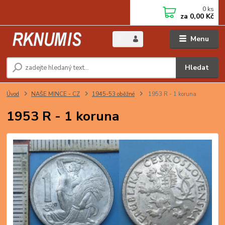
0
ks
za
0,00 Kč
Menu
Hledat
Úvod
NAŠE MINCE - CZ
1945-53 oběžné
1953 R - 1 koruna
1953 R - 1 koruna