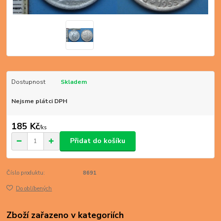
Dostupnost
Skladem
Nejsme plátci DPH
185 Kč
/
ks
Přidat do košíku
Číslo produktu:
8691
Do oblíbených
Zboží zařazeno v kategoriích