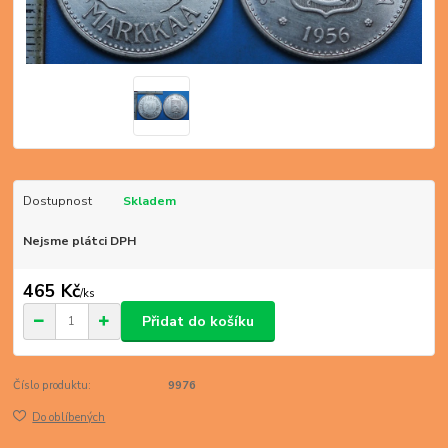
Dostupnost
Skladem
Nejsme plátci DPH
465 Kč
/
ks
Přidat do košíku
Číslo produktu:
9976
Do oblíbených