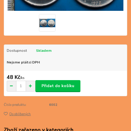
Dostupnost
Skladem
Nejsme plátci DPH
48 Kč
/
ks
Přidat do košíku
Číslo produktu:
6002
Do oblíbených
Zboží zařazeno v kategoriích