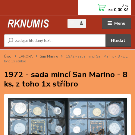
0
ks
za
0,00 Kč
Menu
Hledat
Úvod
EVROPA
San Marino
1972 - sada mincí San Marino - 8 ks, z
toho 1x stříbro
1972 - sada mincí San Marino - 8
ks, z toho 1x stříbro