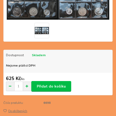
Dostupnost
Skladem
Nejsme plátci DPH
625 Kč
/
ks
Přidat do košíku
Číslo produktu:
6698
Do oblíbených