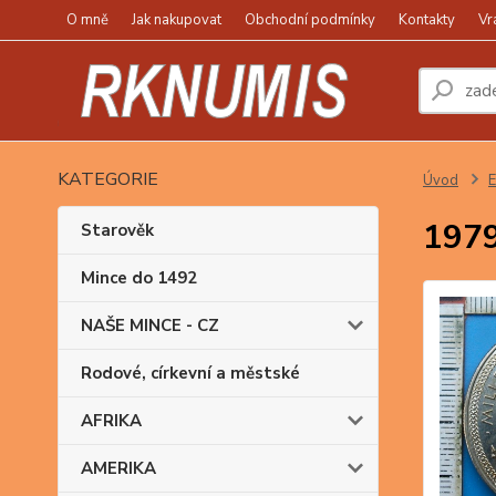
O mně
Jak nakupovat
Obchodní podmínky
Kontakty
Vr
KATEGORIE
Úvod
1979
Starověk
Mince do 1492
NAŠE MINCE - CZ
Rodové, církevní a městské
AFRIKA
AMERIKA