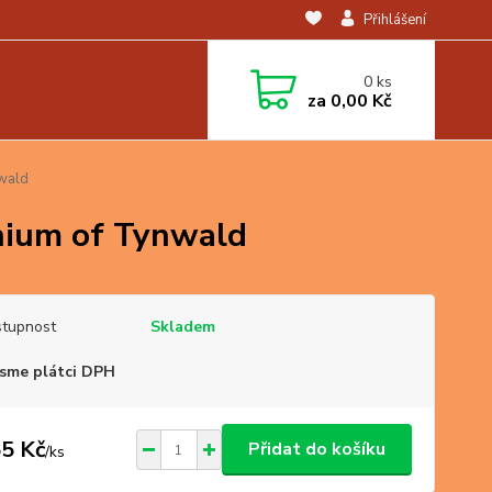
Přihlášení
0
ks
za
0,00 Kč
nwald
nnium of Tynwald
tupnost
Skladem
sme plátci DPH
5 Kč
Přidat do košíku
/
ks