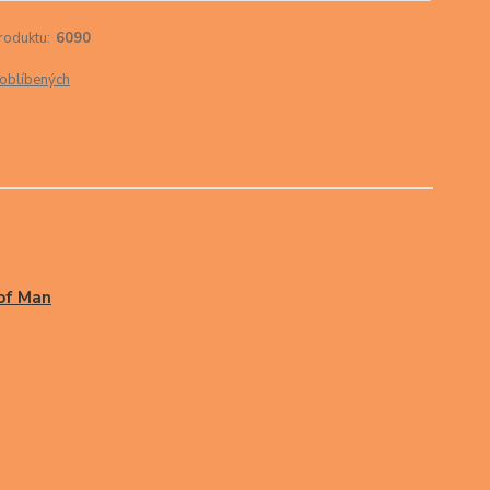
roduktu:
6090
oblíbených
 of Man