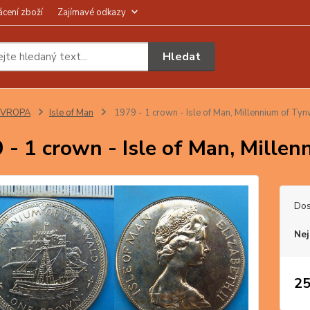
ácení zboží
Zajímavé odkazy
Hledat
EVROPA
Isle of Man
1979 - 1 crown - Isle of Man, Millennium of Ty
 - 1 crown - Isle of Man, Mille
Dos
Nej
25