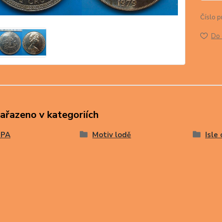
Číslo p
Do 
zařazeno v kategoriích
OPA
Motiv lodě
Isle