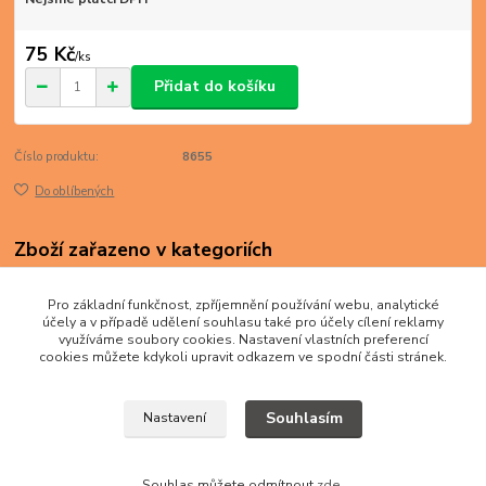
75 Kč
/
ks
Přidat do košíku
Číslo produktu:
8655
Do oblíbených
Zboží zařazeno v kategoriích
BANKOVKY
Pro základní funkčnost, zpříjemnění používání webu, analytické
Asie
účely a v případě udělení souhlasu také pro účely cílení reklamy
využíváme soubory cookies. Nastavení vlastních preferencí
cookies můžete kdykoli upravit odkazem ve spodní části stránek.
Souhlasím
Nastavení
Souhlas můžete odmítnout
zde
.