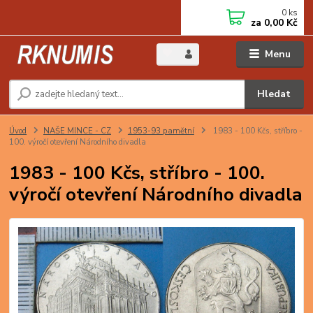
0
ks
za
0,00 Kč
Menu
Hledat
Úvod
NAŠE MINCE - CZ
1953-93 pamětní
1983 - 100 Kčs, stříbro -
100. výročí otevření Národního divadla
1983 - 100 Kčs, stříbro - 100.
výročí otevření Národního divadla