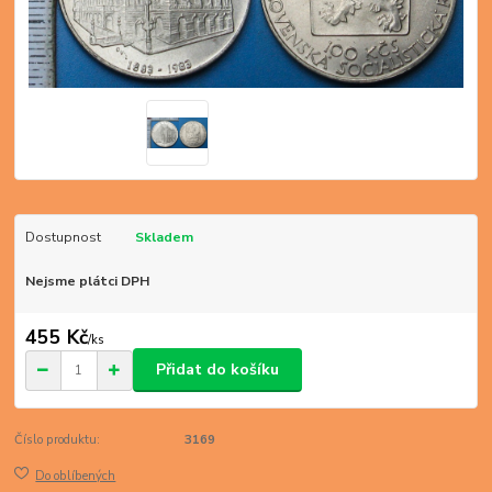
Dostupnost
Skladem
Nejsme plátci DPH
455 Kč
/
ks
Přidat do košíku
Číslo produktu:
3169
Do oblíbených