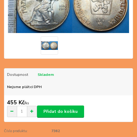
Dostupnost
Skladem
Nejsme plátci DPH
455 Kč
/
ks
Přidat do košíku
Číslo produktu:
7362