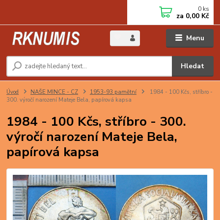
0
ks
za
0,00 Kč
Menu
Hledat
Úvod
NAŠE MINCE - CZ
1953-93 pamětní
1984 - 100 Kčs, stříbro -
300. výročí narození Mateje Bela, papírová kapsa
1984 - 100 Kčs, stříbro - 300.
výročí narození Mateje Bela,
papírová kapsa