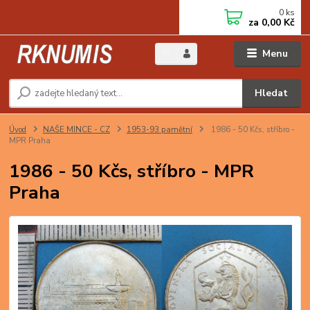
0
ks
za
0,00 Kč
Menu
Hledat
Úvod
NAŠE MINCE - CZ
1953-93 pamětní
1986 - 50 Kčs, stříbro -
MPR Praha
1986 - 50 Kčs, stříbro - MPR
Praha